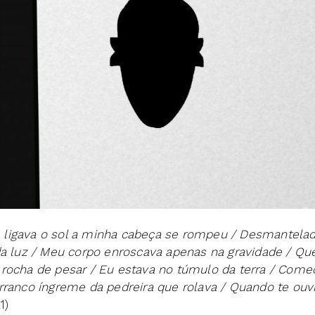
que ligava o sol a minha cabeça se rompeu / Desmantelad
da luz / Meu corpo enroscava apenas na gravidade / Qu
rocha de pesar / Eu estava no túmulo da terra / Comece
rranco íngreme da pedreira que rolava / Quando te ouv
1)