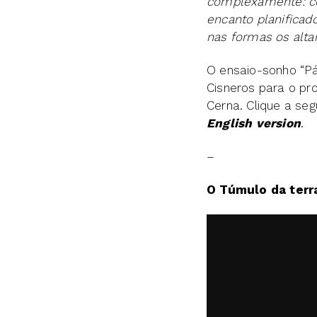
complexamente: co
encanto planificad
nas formas os altar
O ensaio-sonho “Pá
Cisneros para o pr
Cerna. Clique a seg
English version
.
–
O Túmulo da terra