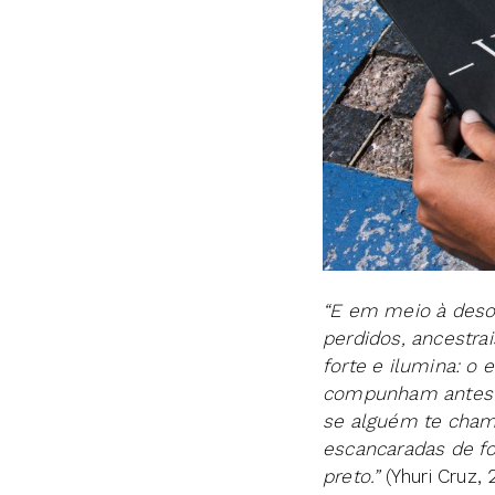
“E em meio à deso
perdidos, ancestra
forte e ilumina: o 
compunham antes 
se alguém te chama
escancaradas de fo
preto.”
(Yhuri Cruz, 