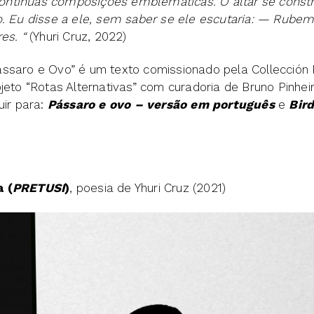
ntínuas composições emblemáticas. O altar se cons
o. Eu disse a ele, sem saber se ele escutaria: — Rubem
es. “
(Yhuri Cruz, 2022)
ssaro e Ovo” é um texto comissionado pela Collección P
ojeto “Rotas Alternativas” com curadoria de Bruno Pinhe
uir para:
Pássaro e ovo – versão em português
e
Bir
 (
PRETUSI
)
, poesia de Yhuri Cruz (2021)