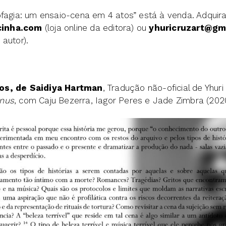
ofagia: um ensaio-cena em 4 atos” está à venda. Adquir
cinha.com
(loja online da editora) ou
yhuricruzart@gm
autor).
os, de Saidiya Hartman
, Tradução não-oficial de Yhur
ênus
, com Caju Bezerra, Iagor Peres e Jade Zimbra (202