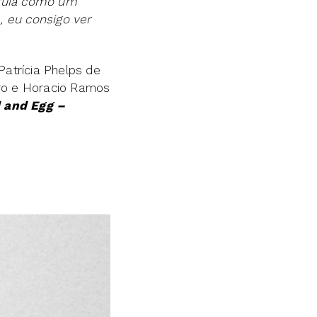
truía como um
, eu consigo ver
atrícia Phelps de
iro e Horacio Ramos
d and Egg –