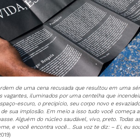
rdem de uma cena recusada que resultou em uma sér
is vagantes, iluminados por uma centelha que incendei
espaço-escuro, o precipício, seu corpo novo e esvaziad
de sua implosão. Em meio a isso tudo você começa 
sse. Alguém do núcleo saudável, vivo, preto. Todas a
me, e você encontra você… Sua voz te diz: – Ei, eu s
2019)