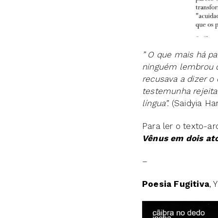
” O que mais há pa
ninguém lembrou de
recusava a dizer o 
testemunha rejeita
língua”.
(Saidyia Har
Para ler o texto-ar
Vênus em dois ato
–
Poesia Fugitiva
, 