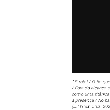
” E rolei / O fio 
/ Fora do alcance 
como uma titânica 
a presença / No ba
(…)”
(Yhuri Cruz, 202