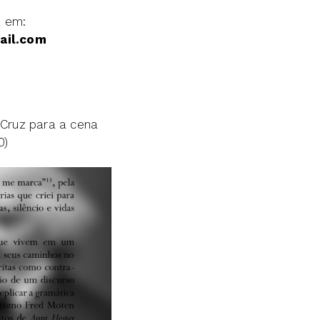
a em:
ail.com
i Cruz para a cena
0)