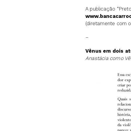
A publicação “Pret
www.bancacarro
(diretamente com o 
–
Vênus em dois at
Anastácia como V