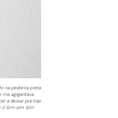
o na pedreira preta
e me agigantava
i a deixar pra trás
i // Sim sim Sim