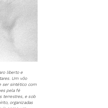
ro liberto e
ltares. Um vôo
e ser sintético com
mes pela fé
terrestres, e sob
rito, organizadas