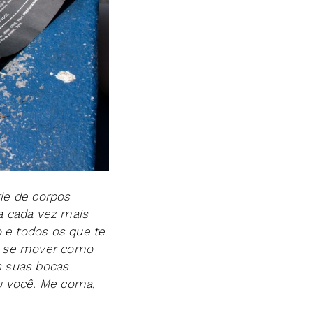
ie de corpos
a cada vez mais
o e todos os que te
a se mover como
s suas bocas
ou você. Me coma,