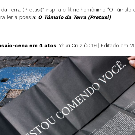
da Terra (Pretusi)” inspira o filme homônimo “O Túmulo da
ara ler a poesia:
O Túmulo da Terra (Pretusi)
nsaio-cena em 4 atos
, Yhuri Cruz (2019 | Editado em 2