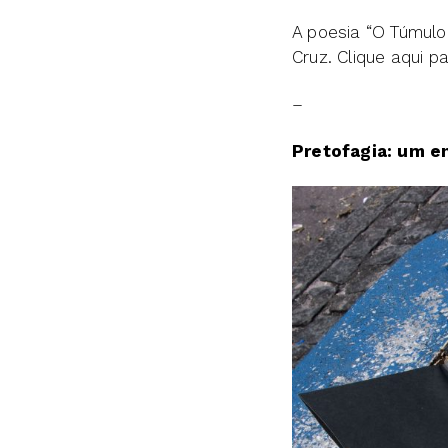
A poesia “O Túmulo 
Cruz. Clique aqui p
–
Pretofagia: um e